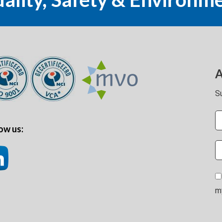
A
S
ow us:
m