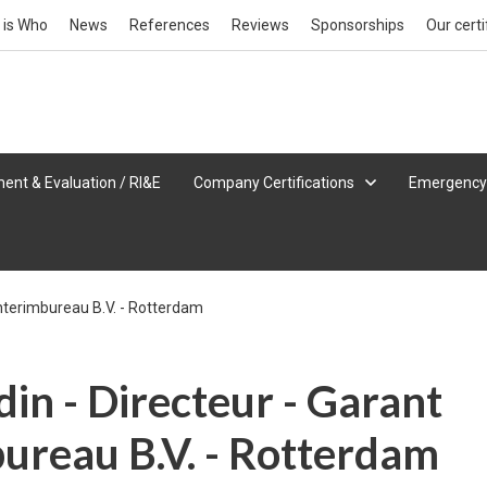
 is Who
News
References
Reviews
Sponsorships
Our certi
ent & Evaluation / RI&E
Company Certifications
Emergency
Interimbureau B.V. - Rotterdam
in - Directeur - Garant
ureau B.V. - Rotterdam