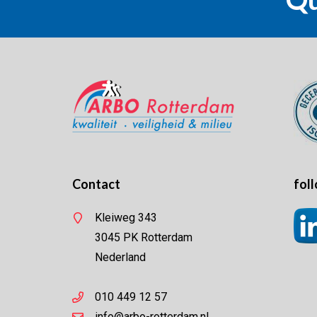
Contact
foll
Kleiweg 343
3045 PK Rotterdam
Nederland
010 449 12 57
info@arbo-rotterdam.nl