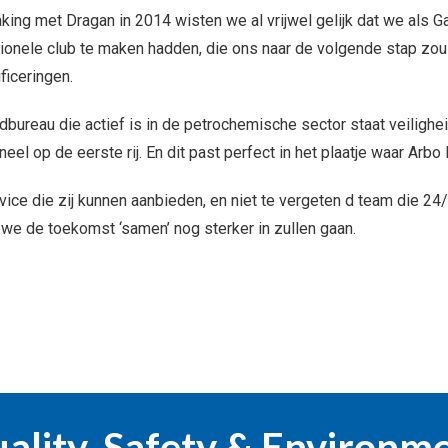
ing met Dragan in 2014 wisten we al vrijwel gelijk dat we als G
ionele club te maken hadden, die ons naar de volgende stap zou 
ificeringen.
dbureau die actief is in de petrochemische sector staat veilighe
eel op de eerste rij. En dit past perfect in het plaatje waar Arbo
vice die zij kunnen aanbieden, en niet te vergeten d team die 24/7
 we de toekomst ‘samen’ nog sterker in zullen gaan.
ality, Safety & Environm