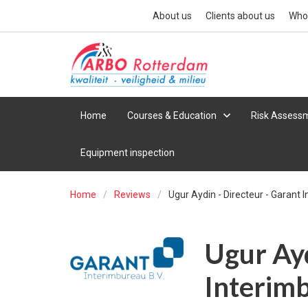
About us
Clients about us
Who
Home
Courses & Education
Risk Assessm
Equipment inspection
Home
Reviews
Ugur Aydin - Directeur - Garant 
Ugur Ayd
Interimb