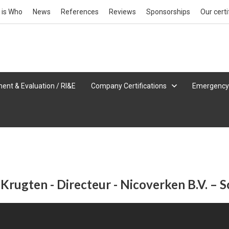
 is Who
News
References
Reviews
Sponsorships
Our certi
ent & Evaluation / RI&E
Company Certifications
Emergency
 Krugten - Directeur - Nicoverken B.V. – 