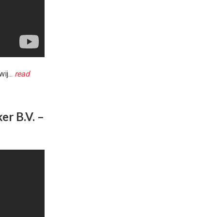
ij...
read
er B.V. –