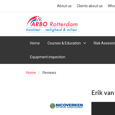
About us
Clients about us
Who
Home
Courses & Education
Risk Assessm
Equipment inspection
Home
Reviews
Erik van