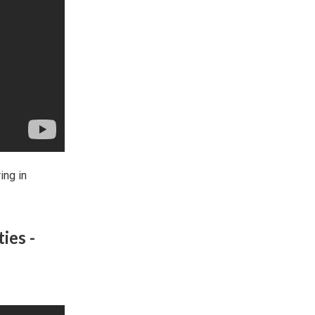
ing in
ies -