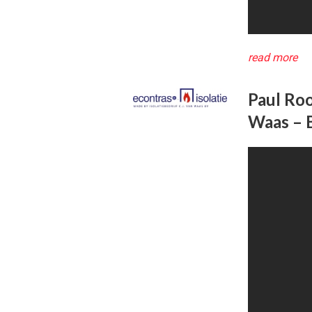
read more
Paul Roo
Waas – 